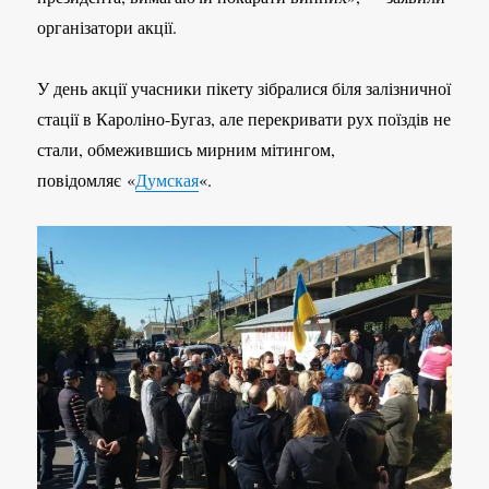
організатори акції.
У день акції учасники пікету зібралися біля залізничної
стації в Кароліно-Бугаз, але перекривати рух поїздів не
стали, обмежившись мирним мітингом,
повідомляє «
Думская
«.