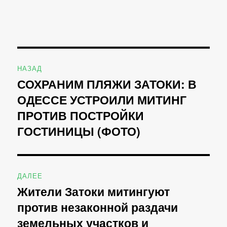
Навигация
НАЗАД
по
СОХРАНИМ ПЛЯЖИ ЗАТОКИ: В
Предыдущая
ОДЕССЕ УСТРОИЛИ МИТИНГ
запись:
записям
ПРОТИВ ПОСТРОЙКИ
ГОСТИНИЦЫ (ФОТО)
ДАЛЕЕ
Жители Затоки митингуют
Следующая
против незаконной раздачи
запись:
земельных участков и