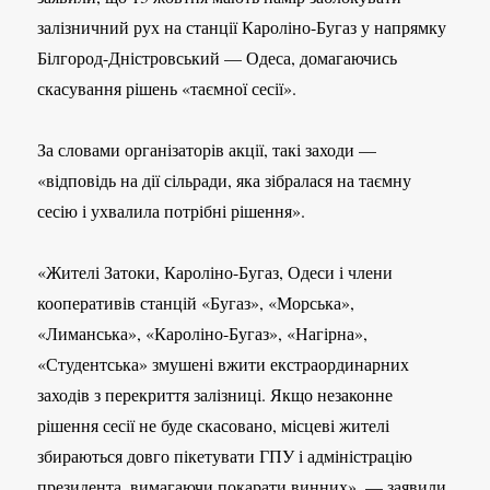
залізничний рух на станції Кароліно-Бугаз у напрямку
Білгород-Дністровський — Одеса, домагаючись
скасування рішень «таємної сесії».
За словами організаторів акції, такі заходи —
«відповідь на дії сільради, яка зібралася на таємну
сесію і ухвалила потрібні рішення».
«Жителі Затоки, Кароліно-Бугаз, Одеси і члени
кооперативів станцій «Бугаз», «Морська»,
«Лиманська», «Кароліно-Бугаз», «Нагірна»,
«Студентська» змушені вжити екстраординарних
заходів з перекриття залізниці. Якщо незаконне
рішення сесії не буде скасовано, місцеві жителі
збираються довго пікетувати ГПУ і адміністрацію
президента, вимагаючи покарати винних», — заявили